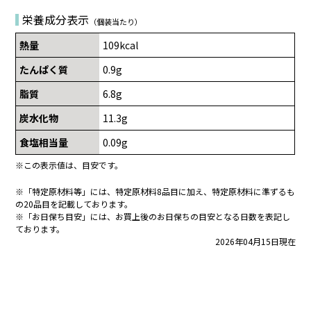
栄養成分表示
（個装当たり）
熱量
109kcal
たんぱく質
0.9g
脂質
6.8g
炭水化物
11.3g
食塩相当量
0.09g
※この表示値は、目安です。
※「特定原材料等」には、特定原材料8品目に加え、特定原材料に準ずるも
の20品目を記載しております。
※「お日保ち目安」には、お買上後のお日保ちの目安となる日数を表記し
ております。
2026年04月15日現在