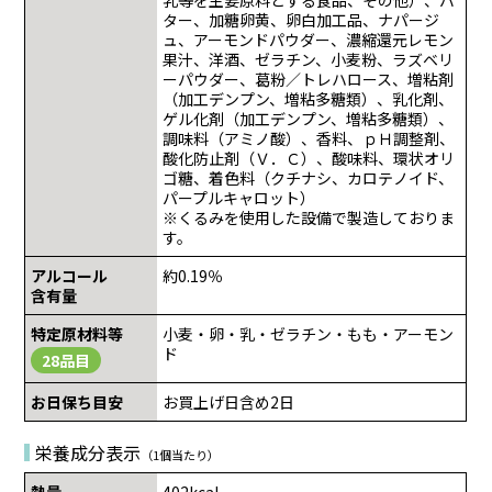
ター、加糖卵黄、卵白加工品、ナパージ
ュ、アーモンドパウダー、濃縮還元レモン
果汁、洋酒、ゼラチン、小麦粉、ラズベリ
ーパウダー、葛粉／トレハロース、増粘剤
（加工デンプン、増粘多糖類）、乳化剤、
ゲル化剤（加工デンプン、増粘多糖類）、
調味料（アミノ酸）、香料、ｐＨ調整剤、
酸化防止剤（Ｖ．Ｃ）、酸味料、環状オリ
ゴ糖、着色料（クチナシ、カロテノイド、
パープルキャロット）
※くるみを使用した設備で製造しておりま
す。
アルコール
約0.19％
含有量
特定原材料等
小麦・卵・乳・ゼラチン・もも・アーモン
ド
28品目
お日保ち目安
お買上げ日含め2日
栄養成分表示
（1個当たり）
熱量
402kcal