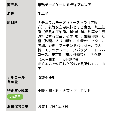
商品名
半熟チーズケーキ ミディアムレア
名称
生菓子
原材料
ナチュラルチーズ（オーストラリア製
造）、乳等を主要原料とする食品、加工油
脂（精製加工油脂、植物油脂、乳等を主要
原料とする食品、その他）、加糖卵黄、粉
糖（砂糖、オリゴ糖）、小麦粉、バター、
液卵、砂糖、アーモンドパウダー、でん
粉、モッツァレラチーズパウダー／トレハ
ロース、安定剤（増粘多糖類）、乳化剤
（大豆由来）、ｐH調整剤
※くるみを使用した設備で製造しておりま
す。
アルコール
酒類不使用
含有量
特定原材料等
小麦・卵・乳・大豆・アーモンド
28品目
お日保ち目安
お買上げ日含め3日