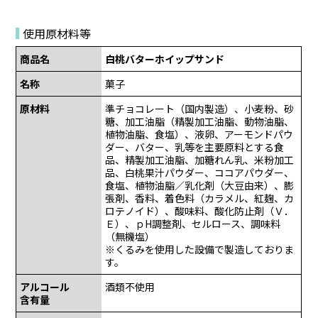
使用原材料等
商品名
白桃バターホイップサンド
名称
菓子
原材料
準チョコレート（国内製造）、小麦粉、砂
糖、加工油脂（精製加工油脂、動物油脂、
植物油脂、食塩）、液卵、アーモンドパウ
ダー、バター、乳等を主要原料とする食
品、精製加工油脂、加糖れん乳、米粉加工
品、白桃果汁パウダー、ココアパウダー、
食塩、植物油脂／乳化剤（大豆由来）、膨
張剤、香料、着色料（カラメル、紅麹、カ
ロテノイド）、酸味料、酸化防止剤（Ｖ．
Ｅ）、ｐH調整剤、セルロース、調味料
（無機塩）
※くるみを使用した設備で製造しておりま
す。
アルコール
酒類不使用
含有量