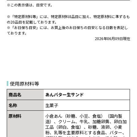
※この表示値は、目安です。
※「特定原材料等」には、特定原材料8品目に加え、特定原材料に準ずるも
の20品目を記載しております。
※「お日保ち目安」には、お買上後のお日保ちの目安となる日数を表記し
ております。
2026年06月09日現在
使用原材料等
商品名
あんバター生サンド
名称
生菓子
原材料
小倉あん（砂糖、小豆、食塩）（国内製
造）、クリーム、牛乳、加糖卵黄、卵白加
工品（卵白、食塩）、砂糖、液卵、小麦
粉、乳等を主要原料とする食品、バター、