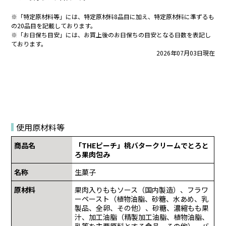
※「特定原材料等」には、特定原材料8品目に加え、特定原材料に準ずるも
の20品目を記載しております。
※「お日保ち目安」には、お買上後のお日保ちの目安となる日数を表記し
ております。
2026年07月03日現在
使用原材料等
商品名
「THEピーチ」桃バタークリームでとろと
ろ果肉包み
名称
生菓子
原材料
果肉入りももソース（国内製造）、フラワ
ーペースト（植物油脂、砂糖、水あめ、乳
製品、全卵、その他）、砂糖、濃縮もも果
汁、加工油脂（精製加工油脂、植物油脂、
乳等を主要原料とする食品、その他）、バ