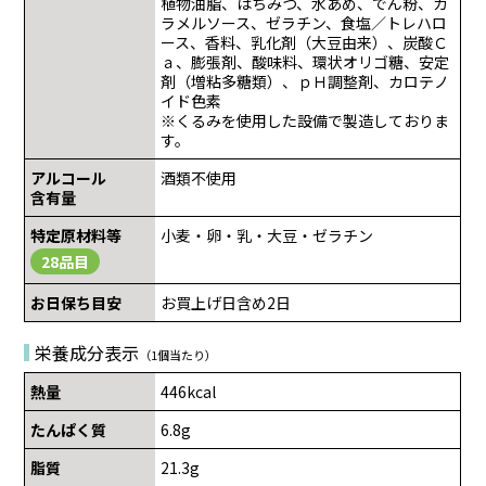
植物油脂、はちみつ、水あめ、でん粉、カ
ラメルソース、ゼラチン、食塩／トレハロ
ース、香料、乳化剤（大豆由来）、炭酸Ｃ
ａ、膨張剤、酸味料、環状オリゴ糖、安定
剤（増粘多糖類）、ｐＨ調整剤、カロテノ
イド色素
※くるみを使用した設備で製造しておりま
す。
アルコール
酒類不使用
含有量
特定原材料等
小麦・卵・乳・大豆・ゼラチン
28品目
お日保ち目安
お買上げ日含め2日
栄養成分表示
（1個当たり）
熱量
446kcal
たんぱく質
6.8g
脂質
21.3g