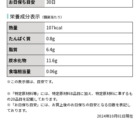
お日保ち目安
30日
栄養成分表示
（個装当たり）
熱量
107kcal
たんぱく質
0.8g
脂質
6.4g
炭水化物
11.6g
食塩相当量
0.06g
※この表示値は、目安です。
※「特定原材料等」には、特定原材料8品目に加え、特定原材料に準ずるも
の20品目を記載しております。
※「お日保ち目安」には、お買上後のお日保ちの目安となる日数を表記し
ております。
2024年10月01日現在