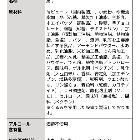
名称
菓子
原材料
苺ピューレ（国内製造）、小麦粉、砂糖油
脂加工品（砂糖、精製加工油脂、全粉乳、
ホエイパウダー調製品）、砂糖、準チョコ
レート、粉糖（砂糖、デキストリン）、加
工油脂（精製加工油脂、動物油脂、植物油
脂、食塩）、バター、液卵、乳等を主要原
料とする食品、アーモンドパウダー、水あ
め、乳化油脂、米粉加工品、でん粉加工
品、加糖れん乳、精製加工油脂、食塩、苺
パウダー、でん粉、植物油脂／トレハロー
ス、酸味料、ゲル化剤（ペクチン）、乳化
剤（大豆由来）、香料、安定剤（加工デン
プン、増粘多糖類）、膨張剤、クエン酸Ｎ
ａ、リン酸Ｃａ、着色料（紅麹、カロテノ
イド）、ｐＨ調整剤、酸化防止剤（Ｖ．
Ｅ）、セルロース、調味料（無機塩）、糊
料（ペクチン）
※くるみを使用した設備で製造しておりま
す。
アルコール
酒類不使用
含有量