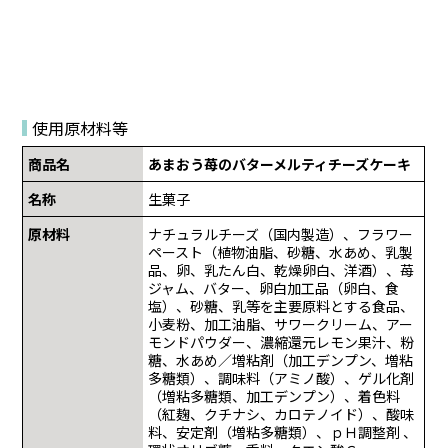
使用原材料等
商品名
あまおう苺のバターメルティチーズケーキ
名称
生菓子
原材料
ナチュラルチーズ（国内製造）、フラワー
ペースト（植物油脂、砂糖、水あめ、乳製
品、卵、乳たん白、乾燥卵白、洋酒）、苺
ジャム、バター、卵白加工品（卵白、食
塩）、砂糖、乳等を主要原料とする食品、
小麦粉、加工油脂、サワークリーム、アー
モンドパウダー、濃縮還元レモン果汁、粉
糖、水あめ／増粘剤（加工デンプン、増粘
多糖類）、調味料（アミノ酸）、ゲル化剤
（増粘多糖類、加工デンプン）、着色料
（紅麹、クチナシ、カロテノイド）、酸味
料、安定剤（増粘多糖類）、ｐＨ調整剤 、