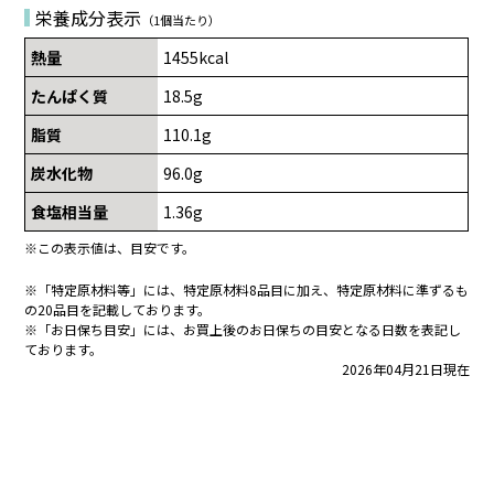
栄養成分表示
（1個当たり）
熱量
1455kcal
たんぱく質
18.5g
脂質
110.1g
炭水化物
96.0g
食塩相当量
1.36g
※この表示値は、目安です。
※「特定原材料等」には、特定原材料8品目に加え、特定原材料に準ずるも
の20品目を記載しております。
※「お日保ち目安」には、お買上後のお日保ちの目安となる日数を表記し
ております。
2026年04月21日現在