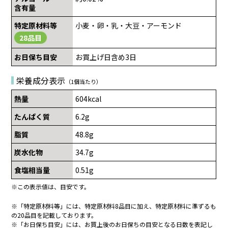
含有量
特定原材料等
小麦・卵・乳・大豆・アーモンド
28品目
お日保ち目安
お買上げ日含め3日
栄養成分表示
（1個当たり）
熱量
604kcal
たんぱく質
6.2g
脂質
48.8g
炭水化物
34.7g
食塩相当量
0.51g
※この表示値は、目安です。
※「特定原材料等」には、特定原材料8品目に加え、特定原材料に準ずるも
の20品目を記載しております。
※「お日保ち目安」には、お買上後のお日保ちの目安となる日数を表記し