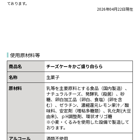
ております。
2026年04月22日現在
使用原材料等
商品名
チーズケーキかご盛り白らら
名称
生菓子
原材料
乳等を主要原料とする食品（国内製造）、
ナチュラルチーズ、発酵乳（殺菌）、砂
糖、卵白加工品（卵白、食塩）(卵を含
む）、ゼラチン、濃縮還元レモン果汁／酸
味料、安定剤（増粘多糖類）、乳化剤(大豆
由来)、ｐH調整剤、環状オリゴ糖
※小麦・くるみを使用した設備で製造して
おります。
アルコール
酒類不使用