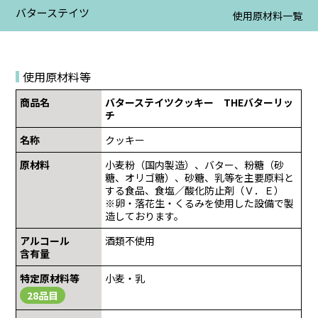
バターステイツ
使用原材料一覧
使用原材料等
商品名
バターステイツクッキー THEバターリッ
チ
名称
クッキー
原材料
小麦粉（国内製造）、バター、粉糖（砂
糖、オリゴ糖）、砂糖、乳等を主要原料と
する食品、食塩／酸化防止剤（Ｖ．Ｅ）
※卵・落花生・くるみを使用した設備で製
造しております。
アルコール
酒類不使用
含有量
特定原材料等
小麦・乳
28品目