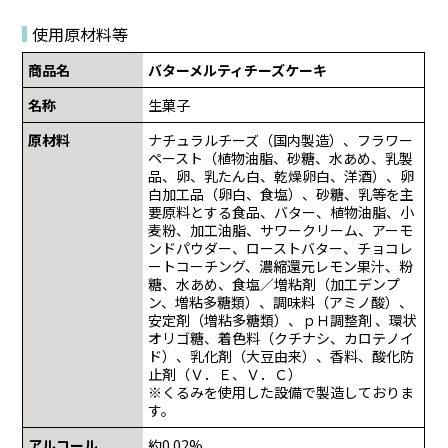
使用原材料等
商品名
バターメルティチーズケーキ
名称
生菓子
原材料
ナチュラルチーズ（国内製造）、フラワー
ペースト（植物油脂、砂糖、水あめ、乳製
品、卵、乳たん白、乾燥卵白、洋酒）、卵
白加工品（卵白、食塩）、砂糖、乳等を主
要原料とする食品、バター、植物油脂、小
麦粉、加工油脂、サワークリーム、アーモ
ンドパウダー、ローストバター、チョコレ
ートコーチング、濃縮還元レモン果汁、粉
糖、水あめ、食塩／増粘剤（加工デンプ
ン、増粘多糖類）、調味料（アミノ酸）、
安定剤（増粘多糖類）、ｐＨ調整剤 、環状
オリゴ糖、着色料（クチナシ、カロテノイ
ド）、乳化剤（大豆由来）、香料、酸化防
止剤（Ｖ．Ｅ、Ｖ．Ｃ）
※くるみを使用した設備で製造しておりま
す。
アルコール
約0.02%