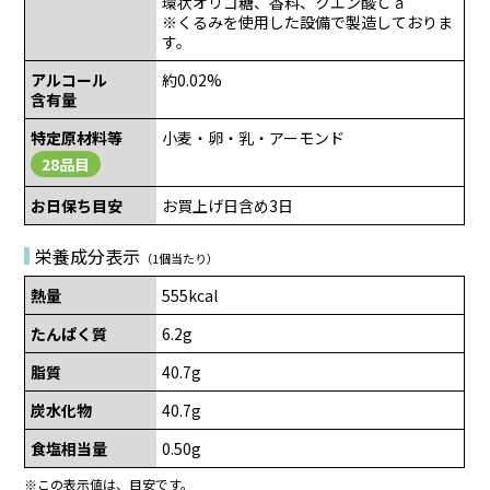
環状オリゴ糖、香料、クエン酸Ｃａ
※くるみを使用した設備で製造しておりま
す。
アルコール
約0.02%
含有量
特定原材料等
小麦・卵・乳・アーモンド
28品目
お日保ち目安
お買上げ日含め3日
栄養成分表示
（1個当たり）
熱量
555kcal
たんぱく質
6.2g
脂質
40.7g
炭水化物
40.7g
食塩相当量
0.50g
※この表示値は、目安です。