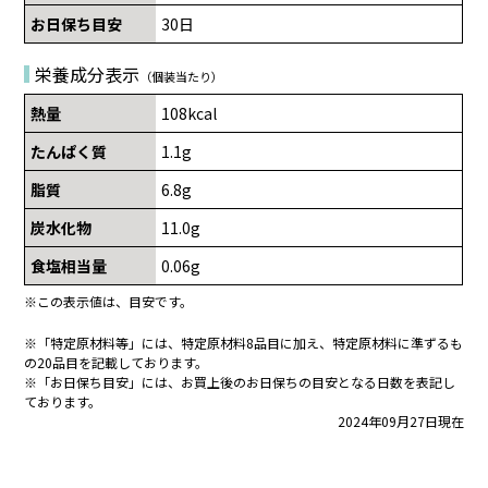
お日保ち目安
30日
栄養成分表示
（個装当たり）
熱量
108kcal
たんぱく質
1.1g
脂質
6.8g
炭水化物
11.0g
食塩相当量
0.06g
※この表示値は、目安です。
※「特定原材料等」には、特定原材料8品目に加え、特定原材料に準ずるも
の20品目を記載しております。
※「お日保ち目安」には、お買上後のお日保ちの目安となる日数を表記し
ております。
2024年09月27日現在