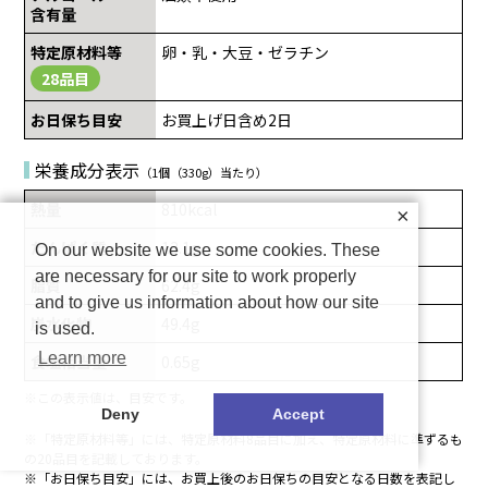
含有量
特定原材料等
卵・乳・大豆・ゼラチン
28品目
お日保ち目安
お買上げ日含め2日
栄養成分表示
（1個（330g）当たり）
熱量
810kcal
×
たんぱく質
13.1g
On our website we use some cookies. These
are necessary for our site to work properly
脂質
62.4g
and to give us information about how our site
炭水化物
49.4g
is used.
Learn more
食塩相当量
0.65g
※この表示値は、目安です。
Deny
Accept
※「特定原材料等」には、特定原材料8品目に加え、特定原材料に準ずるも
の20品目を記載しております。
※「お日保ち目安」には、お買上後のお日保ちの目安となる日数を表記し