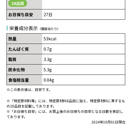
28品目
お日保ち目安
27日
栄養成分表示
（個装当たり）
熱量
53kcal
たんぱく質
0.7g
脂質
3.3g
炭水化物
5.3g
食塩相当量
0.04g
※この表示値は、目安です。
※「特定原材料等」には、特定原材料8品目に加え、特定原材料に準ずるも
の20品目を記載しております。
※「お日保ち目安」には、お買上後のお日保ちの目安となる日数を表記し
ております。
2024年10月01日現在