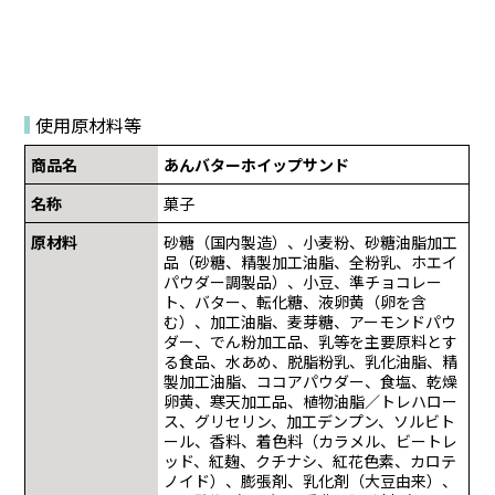
使用原材料等
商品名
あんバターホイップサンド
名称
菓子
原材料
砂糖（国内製造）、小麦粉、砂糖油脂加工
品（砂糖、精製加工油脂、全粉乳、ホエイ
パウダー調製品）、小豆、準チョコレー
ト、バター、転化糖、液卵黄（卵を含
む）、加工油脂、麦芽糖、アーモンドパウ
ダー、でん粉加工品、乳等を主要原料とす
る食品、水あめ、脱脂粉乳、乳化油脂、精
製加工油脂、ココアパウダー、食塩、乾燥
卵黄、寒天加工品、植物油脂／トレハロー
ス、グリセリン、加工デンプン、ソルビト
ール、香料、着色料（カラメル、ビートレ
ッド、紅麹、クチナシ、紅花色素、カロテ
ノイド）、膨張剤、乳化剤（大豆由来）、