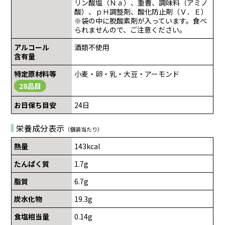
リン酸塩（Ｎａ）、重曹、調味料（アミノ
酸）、ｐＨ調整剤、酸化防止剤（Ｖ．Ｅ）
※袋の中に脱酸素剤が入っています。食べ
られませんので、ご注意ください。
アルコール
酒類不使用
含有量
特定原材料等
小麦・卵・乳・大豆・アーモンド
28品目
お日保ち目安
24日
栄養成分表示
（個装当たり）
熱量
143kcal
たんぱく質
1.7g
脂質
6.7g
炭水化物
19.3g
食塩相当量
0.14g