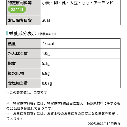
特定原材料等
小麦・卵・乳・大豆・もも・アーモンド
28品目
お日保ち目安
30日
栄養成分表示
（個装当たり）
熱量
77kcal
たんぱく質
1.0g
脂質
5.1g
炭水化物
6.8g
食塩相当量
0.07g
※この表示値は、目安です。
※「特定原材料等」には、特定原材料8品目に加え、特定原材料に準ずるも
の20品目を記載しております。
※「お日保ち目安」には、お買上後のお日保ちの目安となる日数を表記し
ております。
2025年04月10日現在