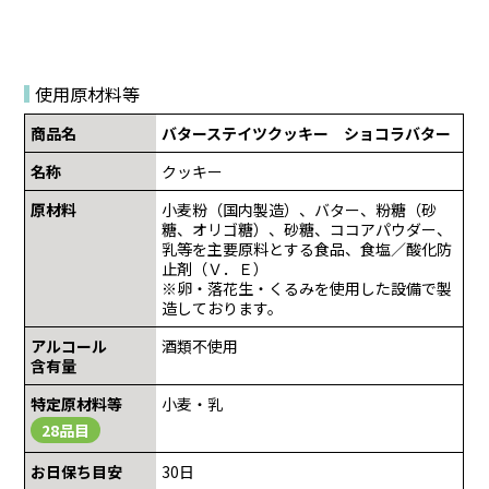
使用原材料等
商品名
バターステイツクッキー ショコラバター
名称
クッキー
原材料
小麦粉（国内製造）、バター、粉糖（砂
糖、オリゴ糖）、砂糖、ココアパウダー、
乳等を主要原料とする食品、食塩／酸化防
止剤（Ｖ．Ｅ）
※卵・落花生・くるみを使用した設備で製
造しております。
アルコール
酒類不使用
含有量
特定原材料等
小麦・乳
28品目
お日保ち目安
30日