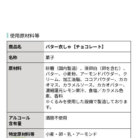
使用原材料等
商品名
バター衣しゃ【チョコレート】
名称
菓子
原材料
砂糖（国内製造）、液卵白（卵を含む）、
バター、小麦粉、アーモンドパウダー、ク
リーム、加工油脂、ココアパウダー、カカ
オマス、カラメルソース、カカオバター、
濃縮還元レモン果汁、食塩／カラメル色
素、香料
※くるみを使用した設備で製造しておりま
す。
アルコール
酒類不使用
含有量
特定原材料等
小麦・卵・乳・アーモンド