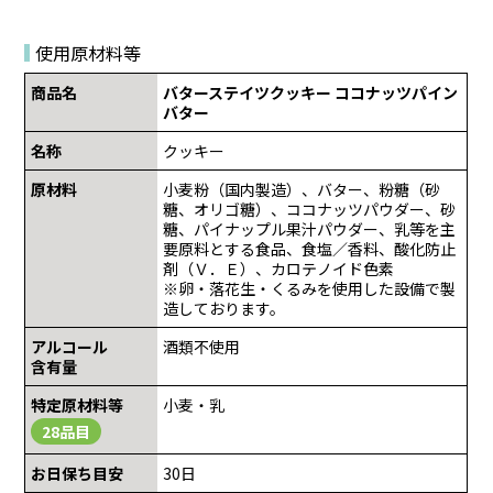
使用原材料等
商品名
バターステイツクッキー ココナッツパイン
バター
名称
クッキー
原材料
小麦粉（国内製造）、バター、粉糖（砂
糖、オリゴ糖）、ココナッツパウダー、砂
糖、パイナップル果汁パウダー、乳等を主
要原料とする食品、食塩／香料、酸化防止
剤（Ｖ．Ｅ）、カロテノイド色素
※卵・落花生・くるみを使用した設備で製
造しております。
アルコール
酒類不使用
含有量
特定原材料等
小麦・乳
28品目
お日保ち目安
30日