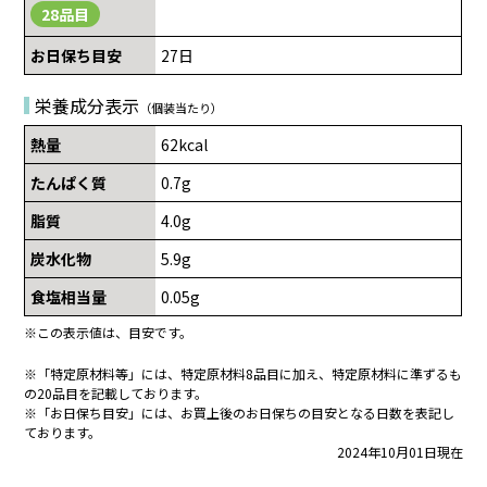
28品目
お日保ち目安
27日
栄養成分表示
（個装当たり）
熱量
62kcal
たんぱく質
0.7g
脂質
4.0g
炭水化物
5.9g
食塩相当量
0.05g
※この表示値は、目安です。
※「特定原材料等」には、特定原材料8品目に加え、特定原材料に準ずるも
の20品目を記載しております。
※「お日保ち目安」には、お買上後のお日保ちの目安となる日数を表記し
ております。
2024年10月01日現在