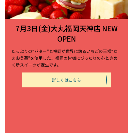
テキストテキストテキストテキスト
込2,160円以上お買い上げのお客様、各日先着50名様に
BUTTER STATE’s cookies
発酵バター34%
『バターステイツパッケージ柄マスキングテープ』
or『バター衣しゃパッケージ柄マスキングテープ』を
7月3日(金)大丸福岡天神店 NEW
ランダムで1種類プレゼントいたします。
外部リンク
OPEN
テキストテキストテキストテキスト
たっぷりの“バター”と福岡が世界に誇るいちごの王様“あ
まおう苺”を使用した、福岡の皆様にぴったりの心ときめ
く新スイーツが誕生です。
閉じる
詳しくはこちら
なだれとろけたバターが生地にしみこむため、まるで
バターで焦がしたようにこんがり香ばしい味わいに焼
【期 間】
き上がります。さらに、バターの流れた跡が細やかな
2026年6月26日(金)〜7月7日(火)まで
溝になり、ザクッとほぐれる最高の歯ざわりも味わえ