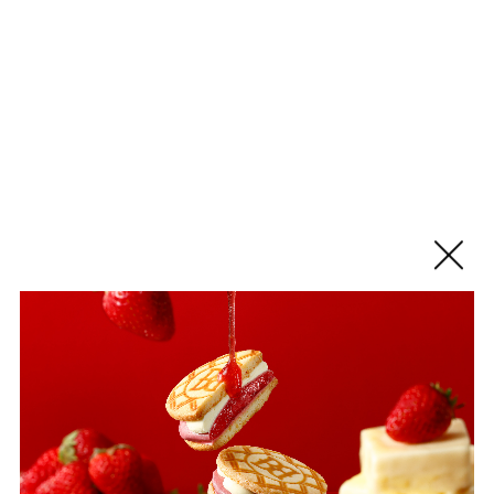
オリジナル柄「マスキングテープ」プ
タイトル
レゼント
テキストテキストテキストテキストテキストテキスト
バターなだれとろけ製法
テキストテキストテキストテキストテキストテキスト
「バターステイツ by銀のぶどう 西武池袋店」にて、税
バターステイツクッキー