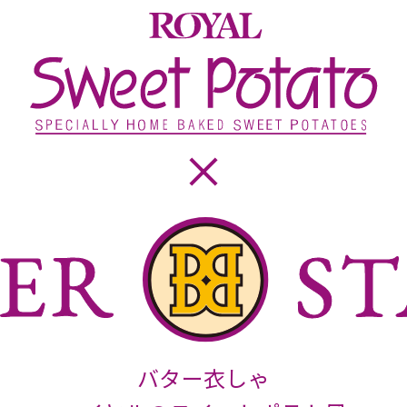
ER
ER
ST
ST
バター衣しゃ